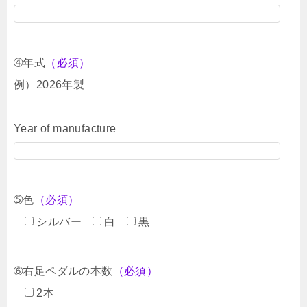
➃年式
（必須）
例）2026年製
Year of manufacture
➄色
（必須）
シルバー
白
黒
➅右足ペダルの本数
（必須）
2本