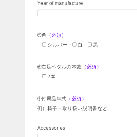
Year of manufacture
➄色
（必須）
シルバー
白
黒
➅右足ペダルの本数
（必須）
2本
➆付属品年式
（必須）
例）椅子・取り扱い説明書など
Accessories