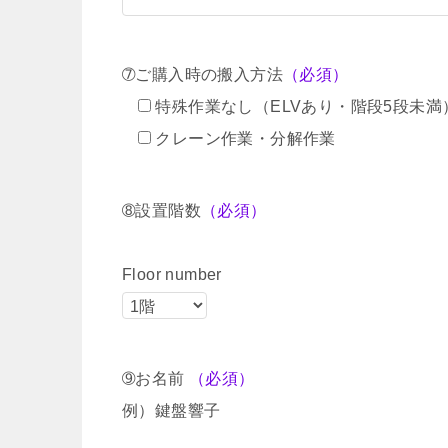
➆ご購入時の搬入方法
（必須）
特殊作業なし（ELVあり・階段5段未満
クレーン作業・分解作業
➇設置階数
（必須）
Floor number
➈お名前
（必須）
例）鍵盤響子