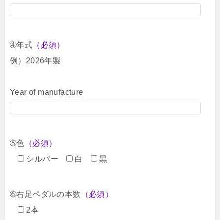
➃年式
（必須）
例）2026年製
Year of manufacture
➄色
（必須）
シルバー
白
黒
➅右足ペダルの本数
（必須）
2本