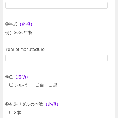
➃年式
（必須）
例）2026年製
Year of manufacture
➄色
（必須）
シルバー
白
黒
➅右足ペダルの本数
（必須）
2本