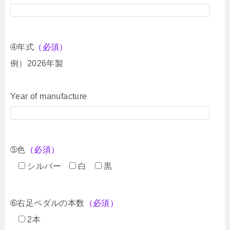
➃年式
（必須）
例）2026年製
Year of manufacture
➄色
（必須）
シルバー
白
黒
➅右足ペダルの本数
（必須）
2本