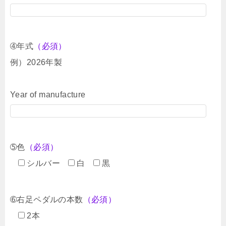
➃年式
（必須）
例）2026年製
Year of manufacture
➄色
（必須）
シルバー
白
黒
➅右足ペダルの本数
（必須）
2本