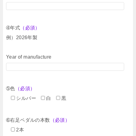
➃年式
（必須）
例）2026年製
Year of manufacture
➄色
（必須）
シルバー
白
黒
➅右足ペダルの本数
（必須）
2本