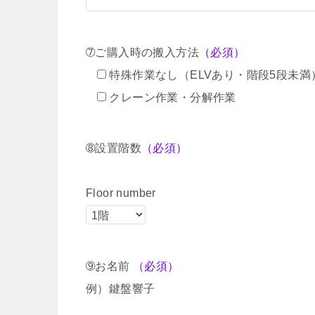
➆ご購入時の搬入方法
（必須）
特殊作業なし（ELVあり・階段5段未満
クレーン作業・分解作業
➇設置階数
（必須）
Floor number
➈お名前
（必須）
例）鍵盤響子