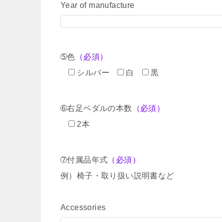
Year of manufacture
➄色
（必須）
シルバー
白
黒
➅右足ペダルの本数
（必須）
2本
➆付属品年式
（必須）
例）椅子・取り扱い説明書など
Accessories