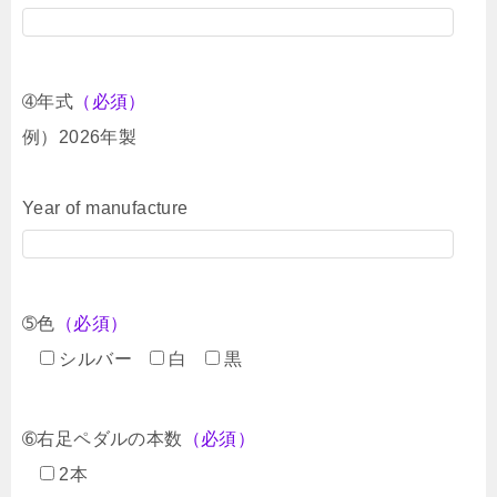
➃年式
（必須）
例）2026年製
Year of manufacture
➄色
（必須）
シルバー
白
黒
➅右足ペダルの本数
（必須）
2本