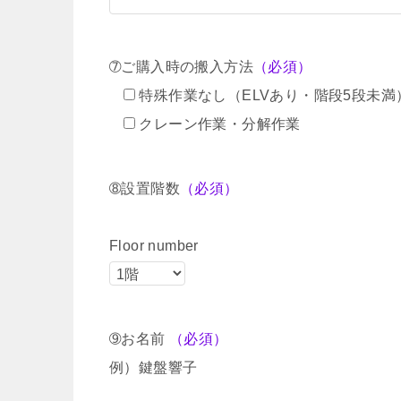
➆ご購入時の搬入方法
（必須）
特殊作業なし（ELVあり・階段5段未満
クレーン作業・分解作業
➇設置階数
（必須）
Floor number
➈お名前
（必須）
例）鍵盤響子