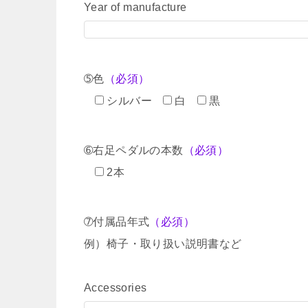
Year of manufacture
➄色
（必須）
シルバー
白
黒
➅右足ペダルの本数
（必須）
2本
➆付属品年式
（必須）
例）椅子・取り扱い説明書など
Accessories