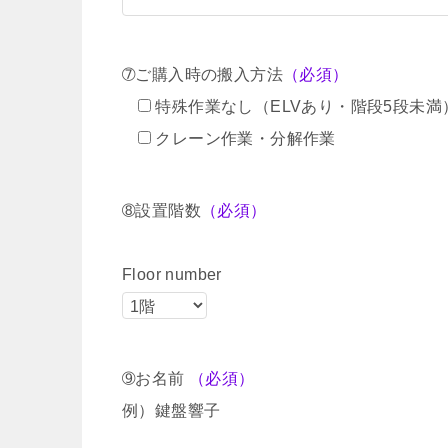
➆ご購入時の搬入方法
（必須）
特殊作業なし（ELVあり・階段5段未満
クレーン作業・分解作業
➇設置階数
（必須）
Floor number
➈お名前
（必須）
例）鍵盤響子