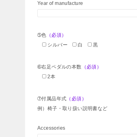
Year of manufacture
➄色
（必須）
シルバー
白
黒
➅右足ペダルの本数
（必須）
2本
➆付属品年式
（必須）
例）椅子・取り扱い説明書など
Accessories