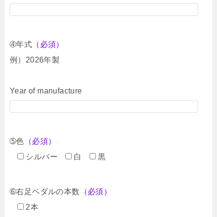
➃年式
（必須）
例）2026年製
Year of manufacture
➄色
（必須）
シルバー
白
黒
➅右足ペダルの本数
（必須）
2本