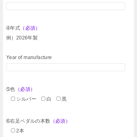
➃年式
（必須）
例）2026年製
Year of manufacture
➄色
（必須）
シルバー
白
黒
➅右足ペダルの本数
（必須）
2本