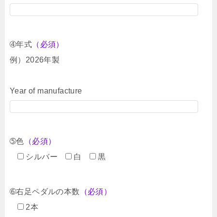
➃年式
（必須）
例）2026年製
Year of manufacture
➄色
（必須）
シルバー
白
黒
➅右足ペダルの本数
（必須）
2本