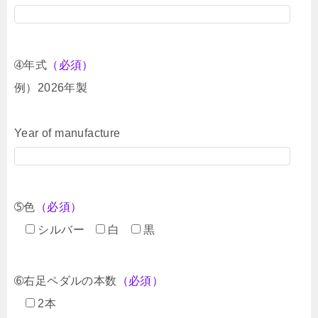
➃年式
（必須）
例）2026年製
Year of manufacture
➄色
（必須）
シルバー
白
黒
➅右足ペダルの本数
（必須）
2本