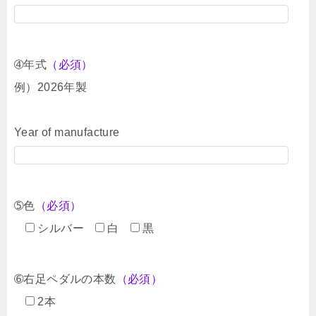
➃年式
（必須）
例）2026年製
Year of manufacture
➄色
（必須）
シルバー
白
黒
➅右足ペダルの本数
（必須）
2本